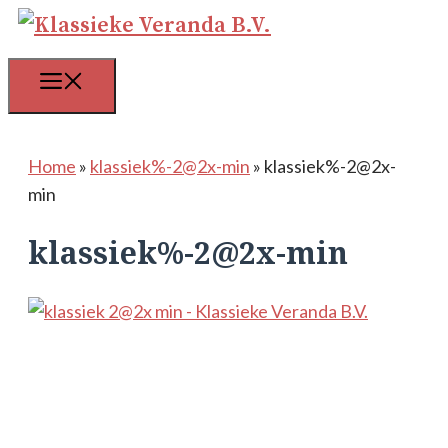
Ga
naar
de
Menu
inhoud
Home
»
klassiek%-2@2x-min
»
klassiek%-2@2x-
min
klassiek%-2@2x-min